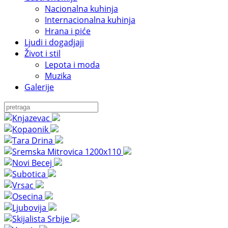
Nacionalna kuhinja
Internacionalna kuhinja
Hrana i piće
Ljudi i dogadjaji
Život i stil
Lepota i moda
Muzika
Galerije