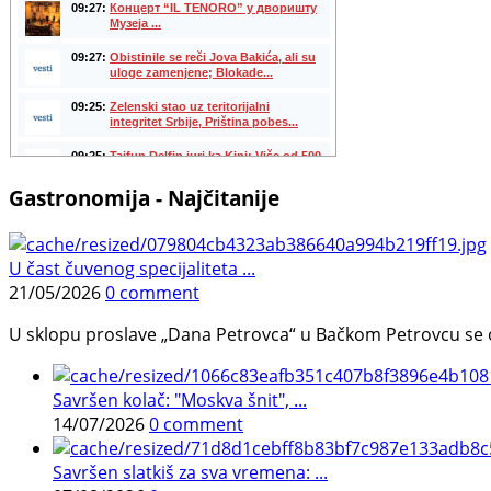
Gastronomija - Najčitanije
U čast čuvenog specijaliteta ...
21/05/2026
0 comment
U sklopu proslave „Dana Petrovca“ u Bačkom Petrovcu se održa
Savršen kolač: "Moskva šnit", ...
14/07/2026
0 comment
Savršen slatkiš za sva vremena: ...