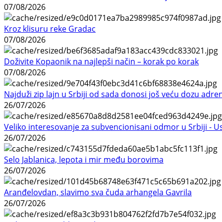
07/08/2026
Kroz klisuru reke Gradac
07/08/2026
Doživite Kopaonik na najlepši način – korak po korak
07/08/2026
Najduži zip lajn u Srbiji od sada donosi još veću dozu adre
26/07/2026
Veliko interesovanje za subvencionisani odmor u Srbiji - 
26/07/2026
Selo Jablanica, lepota i mir među borovima
26/07/2026
Aranđelovdan, slavimo sva čuda arhangela Gavrila
26/07/2026