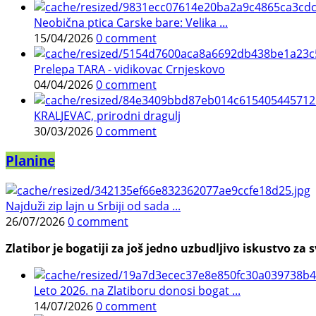
Neobična ptica Carske bare: Velika ...
15/04/2026
0 comment
Prelepa TARA - vidikovac Crnjeskovo
04/04/2026
0 comment
KRALJEVAC, prirodni dragulj
30/03/2026
0 comment
Planine
Najduži zip lajn u Srbiji od sada ...
26/07/2026
0 comment
Zlatibor je bogatiji za još jedno uzbudljivo iskustvo za s
Leto 2026. na Zlatiboru donosi bogat ...
14/07/2026
0 comment