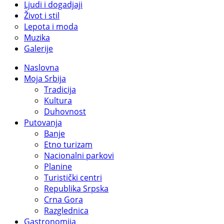
Ljudi i dogadjaji
Život i stil
Lepota i moda
Muzika
Galerije
Naslovna
Moja Srbija
Tradicija
Kultura
Duhovnost
Putovanja
Banje
Etno turizam
Nacionalni parkovi
Planine
Turistički centri
Republika Srpska
Crna Gora
Razglednica
Gastronomija