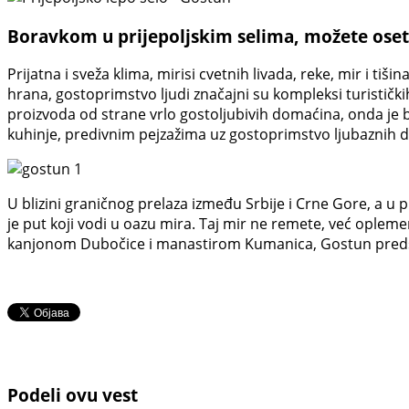
Boravkom u prijepoljskim selima, možete osetit
Prijatna i sveža klima, mirisi cvetnih livada, reke, mir i tiš
hrana, gostoprimstvo ljudi značajni su kompleksi turisti
proizvoda od strane vrlo gostoljubivih domaćina, onda je b
kuhinje, predivnim pejzažima uz gostoprimstvo ljubaznih 
U blizini graničnog prelaza između Srbije i Crne Gore, a u 
je put koji vodi u oazu mira. Taj mir ne remete, već opleme
kanjonom Dubočice i manastirom Kumanica, Gostun predstav
Podeli ovu vest