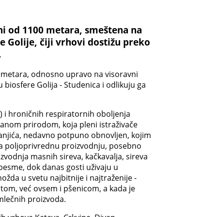
ini od 1100 metara, smeštena na
Golije, čiji vrhovi dostižu preko
.
ilometara, odnosno upravo na visoravni
iosfere Golija - Studenica i odlikuju ga
) i hroničnih respiratornih oboljenja
anom prirodom, koja pleni istraživače
emanjića, nedavno potpuno obnovljen, kojim
va poljoprivrednu proizvodnju, posebno
zvodnja masnih sireva, kačkavalja, sireva
pesme, dok danas gosti uživaju u
da u svetu najbitnije i najtraženije -
ratom, već ovsem i pšenicom, a kada je
mlečnih proizvoda.