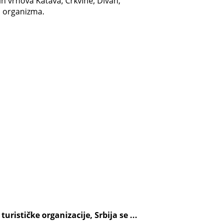
h vrhova Katava, Crkvine, Divan,
u organizma.
rističke organizacije, Srbija se ...