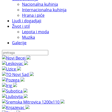
Nacionalna kuhinja
Internacionalna kuhinja
Hrana i piće
Ljudi i dogadjaji
Život i stil
Lepota i moda
Muzika
Galerije