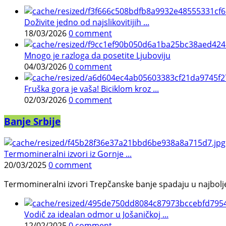
Doživite jedno od najslikovitijih ...
18/03/2026
0 comment
Mnogo je razloga da posetite Ljuboviju
04/03/2026
0 comment
Fruška gora je vaša! Biciklom kroz ...
02/03/2026
0 comment
Banje Srbije
Termomineralni izvori iz Gornje ...
20/03/2025
0 comment
Termomineralni izvori Trepčanske banje spadaju u najbolje pr
Vodič za idealan odmor u Jošaničkoj ...
12/02/2025
0 comment