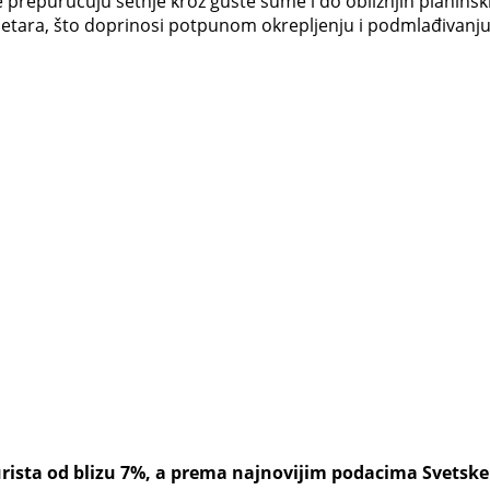
prepuručuju šetnje kroz guste šume i do obližnjih planinski
 metara, što doprinosi potpunom okrepljenju i podmlađivanj
rista od blizu 7%, a prema najnovijim podacima Svetske tu