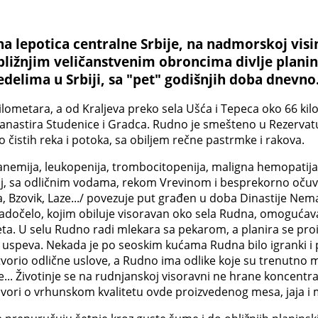
na lepotica centralne Srbije, na nadmorskoj vis
ližnjim veličanstvenim obroncima divlje planine 
delima u Srbiji, sa "pet" godišnjih doba dnevno
ilometara, a od Kraljeva preko sela Ušća i Tepeca oko 66 k
anastira Studenice i Gradca. Rudno je smešteno u Rezervatu b
 čistih reka i potoka, sa obiljem rečne pastrmke i rakova.
 (anemija, leukopenija, trombocitopenija, maligna hemopatija
raj, sa odličnim vodama, rekom Vrevinom i besprekorno očuv
ka, Bzovik, Laze.../ povezuje put građen u doba Dinastije N
Radočelo, kojim obiluje visoravan oko sela Rudna, omoguća
ta. U selu Rudno radi mlekara sa pekarom, a planira se proi
uspeva. Nekada je po seoskim kućama Rudna bilo igranki i 
orio odlične uslove, a Rudno ima odlike koje su trenutno mož
će... Životinje se na rudnjanskoj visoravni ne hrane koncent
vori o vrhunskom kvalitetu ovde proizvedenog mesa, jaja i 