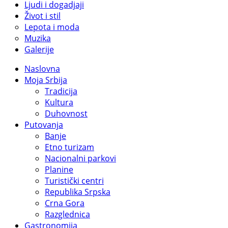
Ljudi i dogadjaji
Život i stil
Lepota i moda
Muzika
Galerije
Naslovna
Moja Srbija
Tradicija
Kultura
Duhovnost
Putovanja
Banje
Etno turizam
Nacionalni parkovi
Planine
Turistički centri
Republika Srpska
Crna Gora
Razglednica
Gastronomija