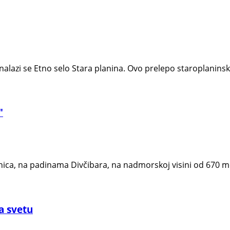
azi se Etno selo Stara planina. Ovo prelepo staroplaninsk
"
nica, na padinama Divčibara, na nadmorskoj visini od 670 m
na svetu