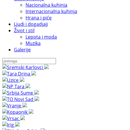
Nacionalna kuhinja
Internacionalna kuhinja
Hrana i piće
Ljudi i dogadjaji
Život i stil
Lepota i moda
Muzika
Galerije