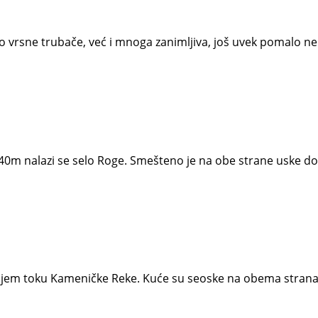
 vrsne trubače, već i mnoga zanimljiva, još uvek pomalo ne
0m nalazi se selo Roge. Smešteno je na obe strane uske dol
rnjem toku Kameničke Reke. Kuće su seoske na obema stran