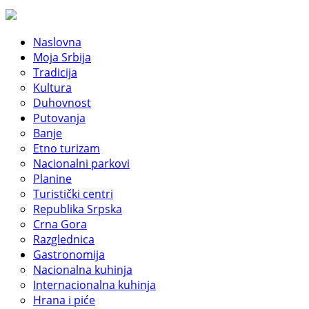
Naslovna
Moja Srbija
Tradicija
Kultura
Duhovnost
Putovanja
Banje
Etno turizam
Nacionalni parkovi
Planine
Turistički centri
Republika Srpska
Crna Gora
Razglednica
Gastronomija
Nacionalna kuhinja
Internacionalna kuhinja
Hrana i piće