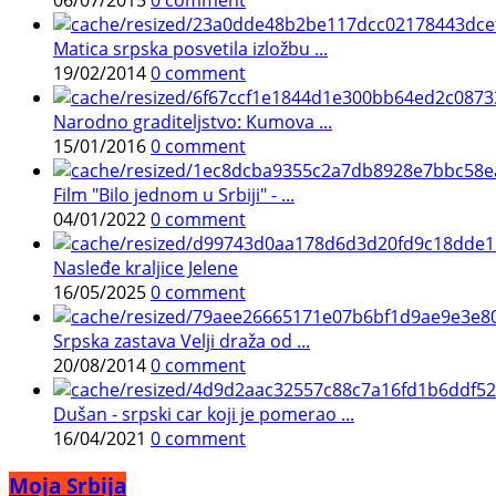
06/07/2015
0 comment
Matica srpska posvetila izložbu ...
19/02/2014
0 comment
Narodno graditeljstvo: Kumova ...
15/01/2016
0 comment
Film "Bilo jednom u Srbiji" - ...
04/01/2022
0 comment
Nasleđe kraljice Jelene
16/05/2025
0 comment
Srpska zastava Velji draža od ...
20/08/2014
0 comment
Dušan - srpski car koji je pomerao ...
16/04/2021
0 comment
Moja Srbija