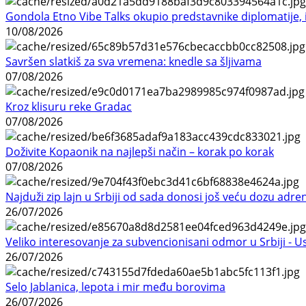
Gondola Etno Vibe Talks okupio predstavnike diplomatije, in
10/08/2026
Savršen slatkiš za sva vremena: knedle sa šljivama
07/08/2026
Kroz klisuru reke Gradac
07/08/2026
Doživite Kopaonik na najlepši način – korak po korak
07/08/2026
Najduži zip lajn u Srbiji od sada donosi još veću dozu adre
26/07/2026
Veliko interesovanje za subvencionisani odmor u Srbiji - 
26/07/2026
Selo Jablanica, lepota i mir među borovima
26/07/2026