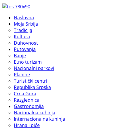
Naslovna
Moja Srbija
Tradicija
Kultura
Duhovnost
Putovanja
Banje
Etno turizam
Nacionalni parkovi
Planine
Turistički centri
Republika Srpska
Crna Gora
Razglednica
Gastronomija
Nacionalna kuhinja
Internacionalna kuhinja
Hrana i piće