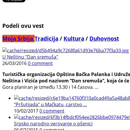
Podeli ovu vest
Moja Srbija
Tradicija
/
Kultura
/
Duhovnost
U Neštinu "Dan sremuša"
26/03/2016
0 comment
Turistička organizacija Opštine Bačka Palanka i Udruž
Neština i Vizića pod nazivom ‘’Dan sremuša’’, koja će će
Gora planiran je između 13.30 i 14 časova. ...
"Pršutijada" u Mačkatu, carstvo ...
10/02/2017
0 comment
Srpsko narodno verovanje o pšenici