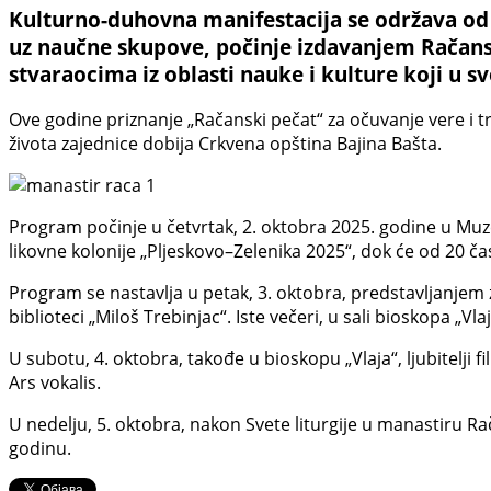
Kulturno-duhovna manifestacija se održava od 
uz naučne skupove, počinje izdavanjem Račans
stvaraocima iz oblasti nauke i kulture koji u s
Ove godine priznanje „Račanski pečat“ za očuvanje vere i t
života zajednice dobija Crkvena opština Bajina Bašta.
Program počinje u četvrtak, 2. oktobra 2025. godine u Muze
likovne kolonije „Pljeskovo–Zelenika 2025“, dok će od 20 č
Program se nastavlja u petak, 3. oktobra, predstavljanjem 
biblioteci „Miloš Trebinjac“. Iste večeri, u sali bioskopa „Vl
U subotu, 4. oktobra, takođe u bioskopu „Vlaja“, ljubitelji
Ars vokalis.
U nedelju, 5. oktobra, nakon Svete liturgije u manastiru Ra
godinu.