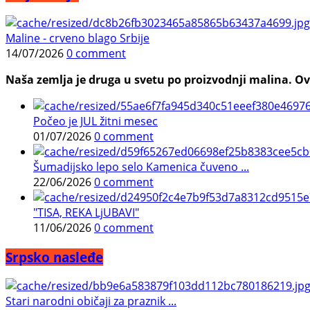
Maline - crveno blago Srbije
14/07/2026
0 comment
Naša zemlja je druga u svetu po proizvodnji malina. Ovi
Počeo je JUL žitni mesec
01/07/2026
0 comment
Šumadijsko lepo selo Kamenica čuveno ...
22/06/2026
0 comment
"TISA, REKA LjUBAVI"
11/06/2026
0 comment
Srpsko nasleđe
Stari narodni običaji za praznik ...