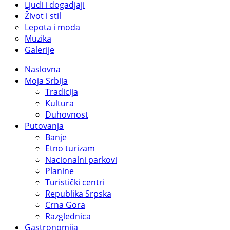
Ljudi i dogadjaji
Život i stil
Lepota i moda
Muzika
Galerije
Naslovna
Moja Srbija
Tradicija
Kultura
Duhovnost
Putovanja
Banje
Etno turizam
Nacionalni parkovi
Planine
Turistički centri
Republika Srpska
Crna Gora
Razglednica
Gastronomija