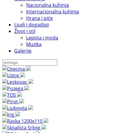
Nacionalna kuhinja
Internacionalna kuhinja
Hrana i piće
Ljudi i dogadjaji
Život i stil
Lepota i moda
Muzika
Galerije