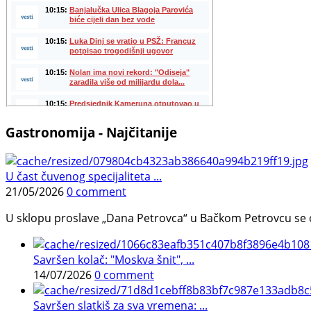
Gastronomija - Najčitanije
U čast čuvenog specijaliteta ...
21/05/2026
0 comment
U sklopu proslave „Dana Petrovca“ u Bačkom Petrovcu se održa
Savršen kolač: "Moskva šnit", ...
14/07/2026
0 comment
Savršen slatkiš za sva vremena: ...