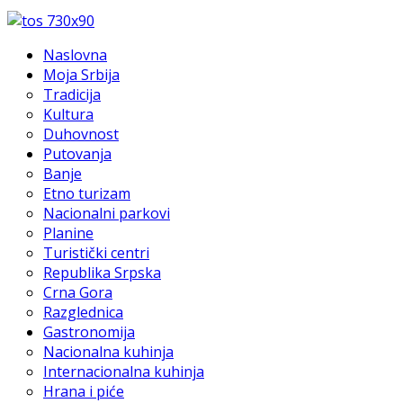
Naslovna
Moja Srbija
Tradicija
Kultura
Duhovnost
Putovanja
Banje
Etno turizam
Nacionalni parkovi
Planine
Turistički centri
Republika Srpska
Crna Gora
Razglednica
Gastronomija
Nacionalna kuhinja
Internacionalna kuhinja
Hrana i piće