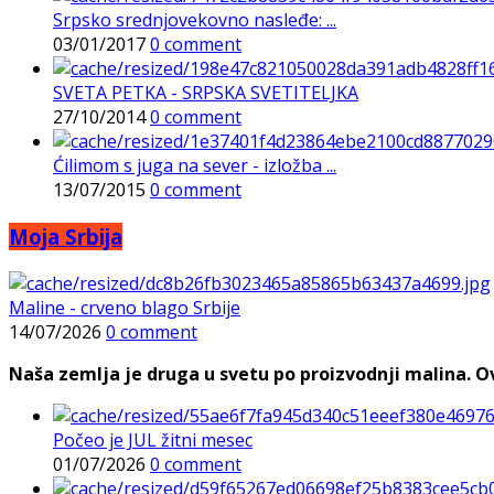
Srpsko srednjovekovno nasleđe: ...
03/01/2017
0 comment
SVETA PETKA - SRPSKA SVETITELJKA
27/10/2014
0 comment
Ćilimom s juga na sever - izložba ...
13/07/2015
0 comment
Moja Srbija
Maline - crveno blago Srbije
14/07/2026
0 comment
Naša zemlja je druga u svetu po proizvodnji malina. Ovi
Počeo je JUL žitni mesec
01/07/2026
0 comment