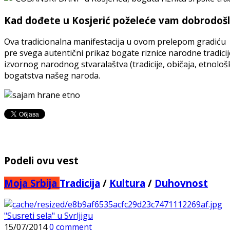
Kad dođete u Kosjerić poželeće vam dobrodošlic
Ova tradicionalna manifestacija u ovom prelepom gradiću pr
pre svega autentični prikaz bogate riznice narodne tradi
izvornog narodnog stvaralaštva (tradicije, običaja, etnološ
bogatstva našeg naroda.
Podeli ovu vest
Moja Srbija
Tradicija
/
Kultura
/
Duhovnost
"Susreti sela" u Svrljigu
15/07/2014
0 comment