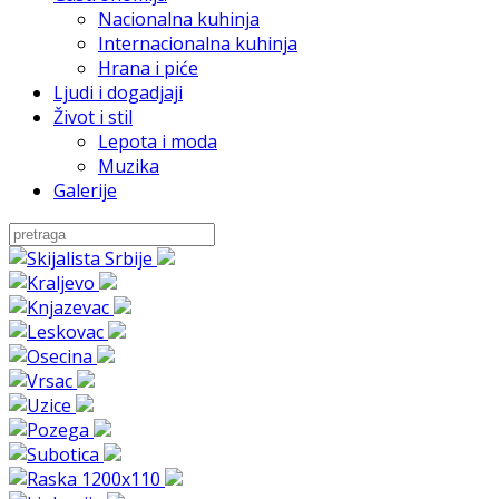
Nacionalna kuhinja
Internacionalna kuhinja
Hrana i piće
Ljudi i dogadjaji
Život i stil
Lepota i moda
Muzika
Galerije