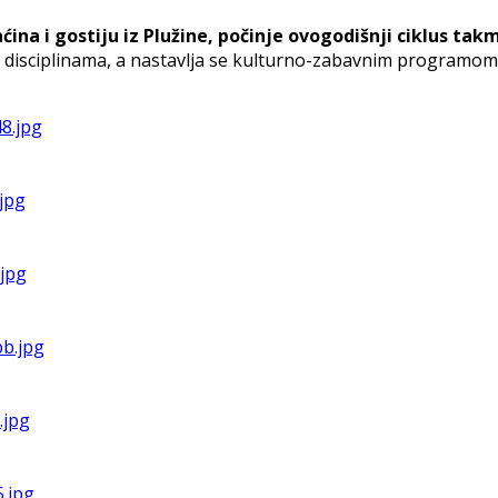
 i gostiju iz Plužine, počinje ovogodišnji ciklus takmi
isciplinama, a nastavlja se kulturno-zabavnim programom k