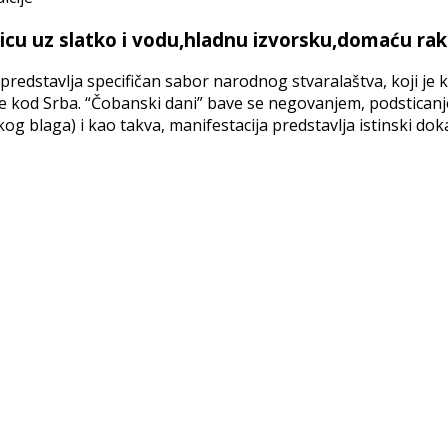
u uz slatko i vodu,hladnu izvorsku,domaću rakiju
edstavlja specifičan sabor narodnog stvaralaštva, koji je k
cije kod Srba. “Čobanski dani” bave se negovanjem, podstic
kog blaga) i kao takva, manifestacija predstavlja istinski d