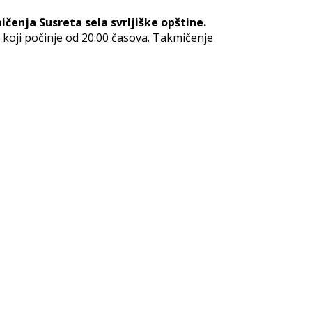
čenja Susreta sela svrljiške opštine.
oji počinje od 20:00 časova. Takmičenje