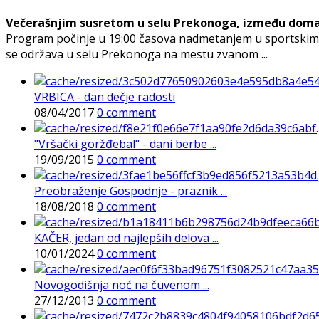
Večerašnjim susretom u selu Prekonoga, između domaćina
Program počinje u 19:00 časova nadmetanjem u sportskim d
se održava u selu Prekonoga na mestu zvanom ...
VRBICA - dan dečje radosti
08/04/2017
0 comment
"Vršački goržđebal" - dani berbe ...
19/09/2015
0 comment
Preobraženje Gospodnje - praznik ...
18/08/2018
0 comment
KAČER, jedan od najlepših delova ...
10/01/2024
0 comment
Novogodišnja noć na čuvenom ...
27/12/2013
0 comment