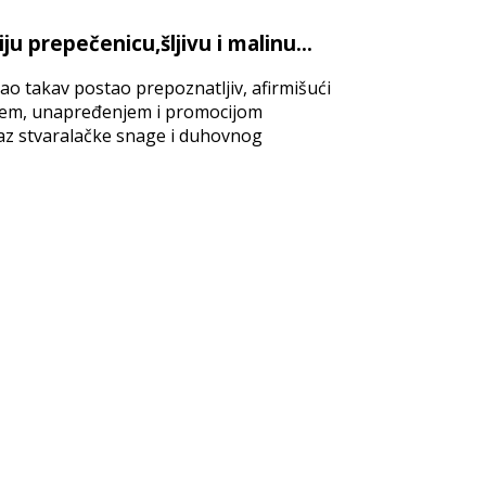
 prepečenicu,šljivu i malinu...
ao takav postao prepoznatljiv, afirmišući
anjem, unapređenjem i promocijom
okaz stvaralačke snage i duhovnog