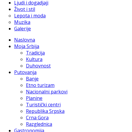
Ljudi i dogadjaji
Život i stil
Lepota i moda
Muzika
Galerije
Naslovna
Moja Srbija
Tradicija
Kultura
Duhovnost
Putovanja
Banje
Etno turizam
Nacionalni parkovi
Planine
Turistički centri
Republika Srpska
Crna Gora
Razglednica
Gastronomija